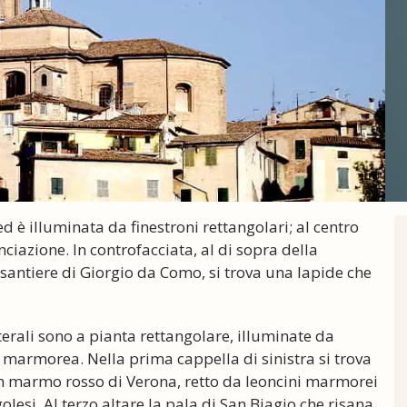
d è illuminata da finestroni rettangolari; al centro
nciazione. In controfacciata, al di sopra della
asantiere di Giorgio da Como, si trova una lapide che
laterali sono a pianta rettangolare, illuminate da
a marmorea. Nella prima cappella di sinistra si trova
in marmo rosso di Verona, retto da leoncini marmorei
olesi. Al terzo altare la pala di San Biagio che risana