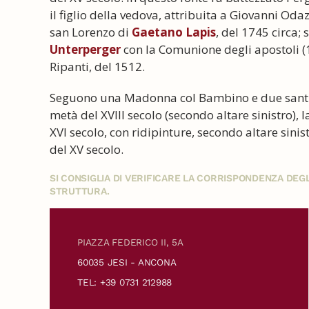
il figlio della vedova, attribuita a Giovanni Odaz
san Lorenzo di
Gaetano Lapis
, del 1745 circa;
Unterperger
con la Comunione degli apostoli (1
Ripanti, del 1512.
Seguono una Madonna col Bambino e due santi 
metà del XVIII secolo (secondo altare sinistro), 
XVI secolo, con ridipinture, secondo altare sin
del XV secolo.
SI CONSIGLIA DI VERIFICARE LA CORRISPONDENZA DE
STRUTTURA.
PIAZZA FEDERICO II, 5A
60035 JESI - ANCONA
TEL: +39 0731 212988