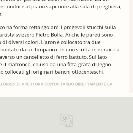
he conduce al piano superiore alla sala di preghiera;
.
o ha forma rettangolare. I pregevoli stucchi sulla
artista svizzero Pietro Bolla. Anche le pareti sono
di diversi colori. L'aron è collocato tra due
rmontato da un timpano con uno scritta in ebraico a
raverso un cancelletto di ferro battuto. Sul lato
 il matroneo, chiuso da una fitta grata di legno.
no collocati gli originari banchi ottocenteschi.
GLI ORARI DI APERTURA CONTATTANDO DIRETTAMENTE LA