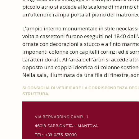
piccolo atrio si accede allo scalone di marmo c
un'ulteriore rampa porta al piano del matroneo
L'ampio interno monumentale in stile neoclassic
volta a cassettoni furono eseguiti nel 1840 dall'
ornate con decorazioni a stucco e a finto marmo 
imponenti colonne con capitelli corinzi ed è so
caratteri dorati. All'area dell'aron si accede att
opposto una coppia identica di colonne sostiene
Nella sala, illuminata da una fila di finestre, so
SI CONSIGLIA DI VERIFICARE LA CORRISPONDENZA DE
STRUTTURA.
VIA BERNARDINO CAMPI, 1
46018 SABBIONETA - MANTOVA
TEL: +39 0375 52039