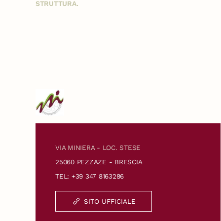
STRUTTURA.
VIA MINIERA - LOC. STESE
25060 PEZZAZE - BRESCIA
TEL: +39 347 8163286
SITO UFFICIALE