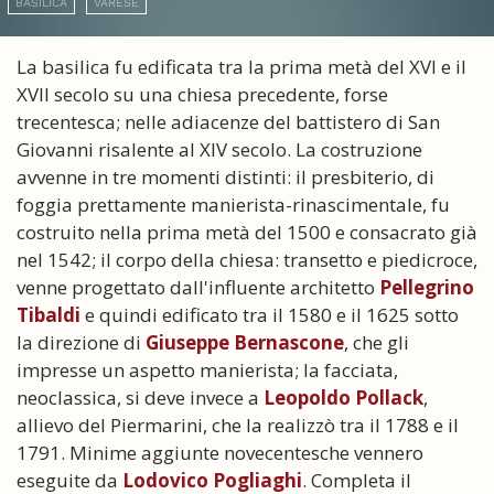
BASILICA
VARESE
La basilica fu edificata tra la prima metà del XVI e il
XVII secolo su una chiesa precedente, forse
trecentesca; nelle adiacenze del battistero di San
Giovanni risalente al XIV secolo. La costruzione
avvenne in tre momenti distinti: il presbiterio, di
foggia prettamente manierista-rinascimentale, fu
costruito nella prima metà del 1500 e consacrato già
nel 1542; il corpo della chiesa: transetto e piedicroce,
venne progettato dall'influente architetto
Pellegrino
Tibaldi
e quindi edificato tra il 1580 e il 1625 sotto
la direzione di
Giuseppe Bernascone
, che gli
impresse un aspetto manierista; la facciata,
neoclassica, si deve invece a
Leopoldo Pollack
,
allievo del Piermarini, che la realizzò tra il 1788 e il
1791. Minime aggiunte novecentesche vennero
eseguite da
Lodovico Pogliaghi
. Completa il