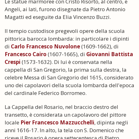
Le statue marmoree con Cristo Risorto, al centro, e
Angeli, ai lati, furono disegnate da Pietro Antonio
Magatti ed eseguite da Elia Vincenzo Buzzi.
Il tempio custodisce pregevoli opere della scuola
pittorica barocca lombarda: in particolare i dipinti
di
Carlo Francesco Nuvolone
(1609-1662), di
Francesco Cairo
(1607-1665), di
Giovanni Battista
Crespi
(1573-1632). Di lui è conservata nella
cappella di San Gregorio, la prima sulla destra, la
celebre Messa di San Gregorio del 1615, considerato
uno dei capolavori della scuola lombarda dell'epoca
del cardinale Federico Borromeo.
La Cappella del Rosario, nel braccio destro del
transetto, è considerata un capolavoro del pittore
locale
Pier Francesco Mazzucchelli
, dipinta negli
anni 1616-17. In alto, la tela con S. Domenico che
riceve il Rosario è opera settecentesca di Pietro