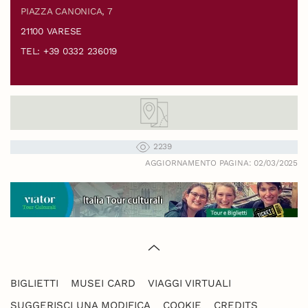
PIAZZA CANONICA, 7
21100 VARESE
TEL: +39 0332 236019
2239
AGGIORNAMENTO PAGINA: 02/03/2025
BIGLIETTI
MUSEI CARD
VIAGGI VIRTUALI
SUGGERISCI UNA MODIFICA
COOKIE
CREDITS