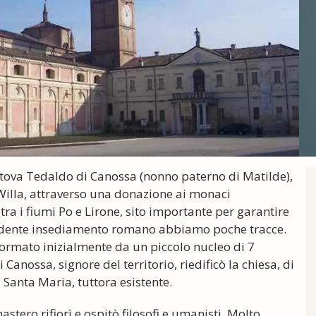
tova Tedaldo di Canossa (nonno paterno di Matilde),
 Willa, attraverso una donazione ai monaci
tra i fiumi Po e Lirone, sito importante per garantire
recedente insediamento romano abbiamo poche tracce.
, formato inizialmente da un piccolo nucleo di 7
Canossa, signore del territorio, riedificò la chiesa, di
i Santa Maria, tuttora esistente.
stero rifiorì e ospitò filosofi e umanisti. Molto