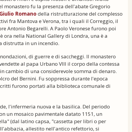
el monastero fu la presenza dell'abate Gregorio
Giulio Romano
della ristrutturazione del complesso
tivi fra Mantova e Verona, tra i quali il Correggio, il
ore Antonio Begarelli. A Paolo Veronese furono poi
è ora nella National Gallery di Londra, una è a
 distrutta in un incendio.
'inondazioni, di guerre e di saccheggi. Il monastero
vendette al papa Urbano VIII il corpo della contessa
a, in cambio di una considerevole somma di denaro.
olcro del Bernini. Fu soppressa durante l'epoca
critti furono portati alla biblioteca comunale di
nde, l'infermeria nuova e la basilica. Del periodo
 con un mosaico pavimentale datato 1151, un
la" (dal latino capsa, "cassetta per libri o per
ll'abbazia, allestito nell'antico refettorio, si