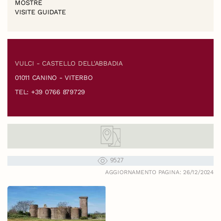
MOSTRE
VISITE GUIDATE
VULCI - CASTELLO DELL'ABBADIA
01011 CANINO - VITERBO
TEL: +39 0766 879729
9527
AGGIORNAMENTO PAGINA: 26/12/2024