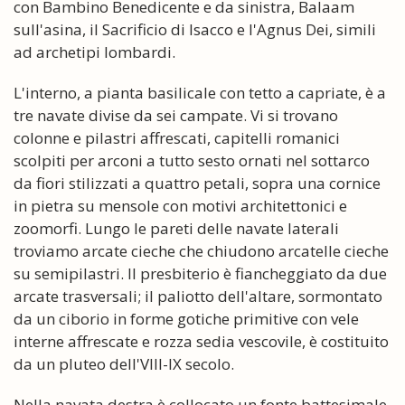
con Bambino Benedicente e da sinistra, Balaam
sull'asina, il Sacrificio di Isacco e l'Agnus Dei, simili
ad archetipi lombardi.
L'interno, a pianta basilicale con tetto a capriate, è a
tre navate divise da sei campate. Vi si trovano
colonne e pilastri affrescati, capitelli romanici
scolpiti per arconi a tutto sesto ornati nel sottarco
da fiori stilizzati a quattro petali, sopra una cornice
in pietra su mensole con motivi architettonici e
zoomorfi. Lungo le pareti delle navate laterali
troviamo arcate cieche che chiudono arcatelle cieche
su semipilastri. Il presbiterio è fiancheggiato da due
arcate trasversali; il paliotto dell'altare, sormontato
da un ciborio in forme gotiche primitive con vele
interne affrescate e rozza sedia vescovile, è costituito
da un pluteo dell'VIII-IX secolo.
Nella navata destra è collocato un fonte battesimale