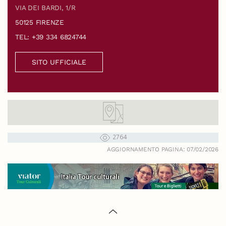
VIA DEI BARDI, 1/R
50125 FIRENZE
TEL: +39 334 6824744
SITO UFFICIALE
2764
AGGIORNAMENTO PAGINA: 07/02/2026