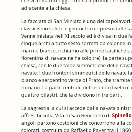
che vi abita tutt'oggi. I monaci producono famos
adiacente alla chiesa.
La facciata di San Miniato è uno dei capolavori 
classicismo solido e geometrico ripreso dalle 
Venne iniziata nell'XI secolo ed è divisa in due f
cinque archi a tutto sesto sorretti da colonne in 
marmo bianco, richiamo alle prime basiliche pal
fiorentina di navate ne ha solo tre); la parte su
chiesa, con le due falde simmetriche delle navate
navate. I due frontoni simmetrici delle navate 
bianco e serpentino verde di Prato, che tramite
romano. La parte centrale del secondo livello è 
quattro pilastri, che la dividono in tre parti.
La sagrestia, a cui si accede dalla navata sinist
affreschi sulla Vita di San Benedetto di
Spinello
angoli partono costoloni che concorrono alla cop
colorati, costruita da Raffaello Payer tra il 1860