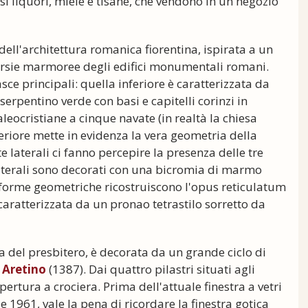
i liquori, miele e tisane, che vendono in un negozio
dell'architettura romanica fiorentina, ispirata a un
tarsie marmoree degli edifici monumentali romani.
asce principali: quella inferiore è caratterizzata da
serpentino verde con basi e capitelli corinzi in
eocristiane a cinque navate (in realtà la chiesa
periore mette in evidenza la vera geometria della
 laterali ci fanno percepire la presenza delle tre
laterali sono decorati con una bicromia di marmo
 forme geometriche ricostruiscono l'opus reticulatum
caratterizzata da un pronao tetrastilo sorretto da
ra del presbitero, è decorata da un grande ciclo di
 Aretino
(1387). Dai quattro pilastri situati agli
ertura a crociera. Prima dell'attuale finestra a vetri
 e 1961, vale la pena di ricordare la finestra gotica