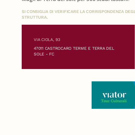
SI CONSIGLIA DI VERIFICARE LA CORRISPONDENZA DE
STRUTTURA.
VIA CIOLA, 93
47011 CASTROCARO TERME E TERRA DEL
SOLE - FC