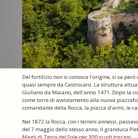
Del fortilizio non si conosce l'origine, si sa però
quasi sempre da Castrocaro. La struttura attuale
Giuliano da Maiano, dell'anno 1471. Dopo la cost
come torre di avvistamento alla nuova piazzaforte
comandante della Rocca, la piazza d'armi, le cas
Nel 1872 la Rocca, con i terreni annessi, passava
del 7 maggio dello stesso anno, il granduca Pie
Magli di Terra del Sole per 300 scudi toscani.