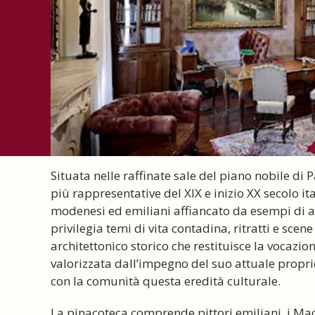
Situata nelle raffinate sale del piano nobile di P
più rappresentative del XIX e inizio XX secolo it
modenesi ed emiliani affiancato da esempi di alt
privilegia temi di vita contadina, ritratti e sce
architettonico storico che restituisce la vocazion
valorizzata dall’impegno del suo attuale propri
con la comunità questa eredità culturale.
La pinacoteca comprende pittori emiliani, i Macc