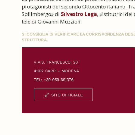
protagonisti del secondo Ottocento italiano. Tra
Spilimbergo» di
Silvestro Lega
, «Istitutrici de
tele di Giovanni Muzzioli.
SI CONSIGLIA DI VERIFICARE LA CORRISPONDENZA DE
STRUTTURA.
VIA S. FRANCESCO, 20
41012 CARPI - MODENA
TEL: +39 059 691376
SITO UFFICIALE