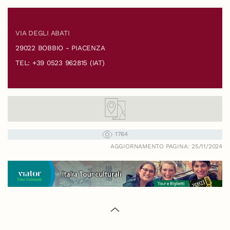
VIA DEGLI ABATI
29022 BOBBIO - PIACENZA
TEL: +39 0523 962815 (IAT)
1764
AGGIORNAMENTO PAGINA: 25/11/2024