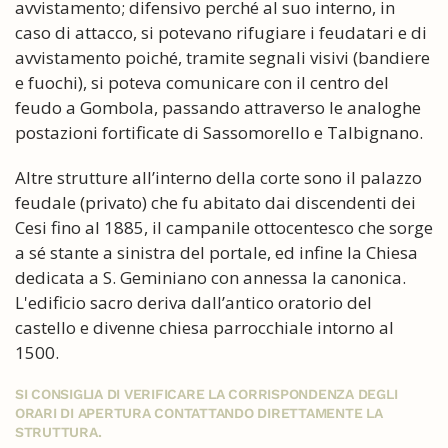
avvistamento; difensivo perché al suo interno, in
caso di attacco, si potevano rifugiare i feudatari e di
avvistamento poiché, tramite segnali visivi (bandiere
e fuochi), si poteva comunicare con il centro del
feudo a Gombola, passando attraverso le analoghe
postazioni fortificate di Sassomorello e Talbignano.
Altre strutture all’interno della corte sono il palazzo
feudale (privato) che fu abitato dai discendenti dei
Cesi fino al 1885, il campanile ottocentesco che sorge
a sé stante a sinistra del portale, ed infine la Chiesa
dedicata a S. Geminiano con annessa la canonica.
L'edificio sacro deriva dall’antico oratorio del
castello e divenne chiesa parrocchiale intorno al
1500.
SI CONSIGLIA DI VERIFICARE LA CORRISPONDENZA DEGLI
ORARI DI APERTURA CONTATTANDO DIRETTAMENTE LA
STRUTTURA.