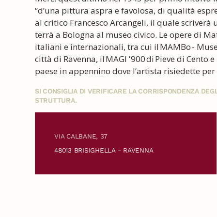
“d’una pittura aspra e favolosa, di qualità espre
al critico Francesco Arcangeli, il quale scriverà
terrà a Bologna al museo civico. Le opere di Mat
italiani e internazionali, tra cui il MAMBo - Mu
città di Ravenna, il MAGI '900 di Pieve di Cento e
paese in appennino dove l’artista risiedette per 
SI CONSIGLIA DI VERIFICARE LA CORRISPONDENZA DE
STRUTTURA.
VIA CALBANE, 37
48013 BRISIGHELLA - RAVENNA