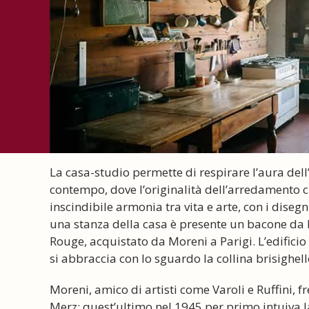
La casa-studio permette di respirare l’aura dell’a
contempo, dove l’originalità dell’arredamento c
inscindibile armonia tra vita e arte, con i disegni
una stanza della casa è presente un bacone da b
Rouge, acquistato da Moreni a Parigi. L’edificio
si abbraccia con lo sguardo la collina brisighell
Moreni, amico di artisti come Varoli e Ruffini, f
Merz; quest’ultimo nel 1945 per primo intuiva la