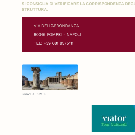
SI CONSIGLIA DI VERIFICARE LA CORRISPONDENZA DE
STRUTTURA.
VIA DELL’ABBONDANZA
80045 POMPEI - NAPOLI
TEL: +39 081 8575111
SCAVI DI POMPEI