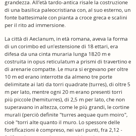
grandezza. All’età tardo-antica risale la costruzione
di una basilica paleocristiana con, al suo esterno, un
fonte battesimale con pianta a croce greca e scalini
per il rito ad immersione.
La città di Aeclanum, in età romana, aveva la forma
di un corimbo ed un'estensione di 18 ettari, era
difesa da una cinta muraria lunga 1820 m e
costruita in opus reticulatum a prismi di travertino e
di arenarie compatte. Le mura si ergevano per oltre
10 m ed erano interrotte da almeno tre porte
delimitate ai lati da torri quadrate (turres), di oltre 5
m per lato, mentre ogni 20 m erano presenti torri
più piccole (hemiturres), di 2,5 m per lato, che non
superavano in altezza, come le più grandi, le cortine
murali (perciò definite "turres aequae qum moiro",
cioè "torri alte quanto il muro. Lo spessore delle
fortificazioni è compreso, nei vari punti, fra 2,12 -