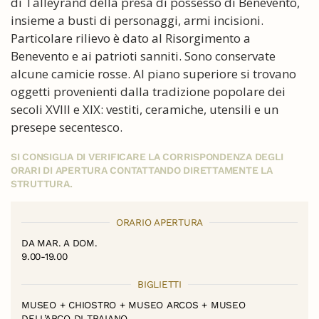
di Talleyrand della presa di possesso di Benevento,
insieme a busti di personaggi, armi incisioni.
Particolare rilievo è dato al Risorgimento a
Benevento e ai patrioti sanniti. Sono conservate
alcune camicie rosse. Al piano superiore si trovano
oggetti provenienti dalla tradizione popolare dei
secoli XVIII e XIX: vestiti, ceramiche, utensili e un
presepe secentesco.
SI CONSIGLIA DI VERIFICARE LA CORRISPONDENZA DEGLI
ORARI DI APERTURA CONTATTANDO DIRETTAMENTE LA
STRUTTURA.
ORARIO APERTURA
DA MAR. A DOM.
9.00-19.00
BIGLIETTI
MUSEO + CHIOSTRO + MUSEO ARCOS + MUSEO
DELL’ARCO DI TRAIANO