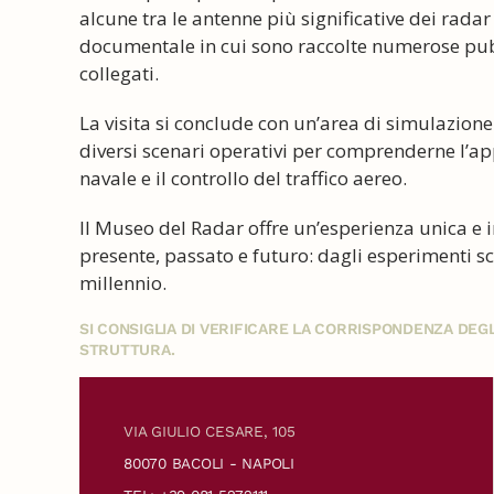
alcune tra le antenne più significative dei radar 
documentale in cui sono raccolte numerose pubbl
collegati.
La visita si conclude con un’area di simulazione
diversi scenari operativi per comprenderne l’appl
navale e il controllo del traffico aereo.
Il Museo del Radar offre un’esperienza unica e 
presente, passato e futuro: dagli esperimenti sci
millennio.
SI CONSIGLIA DI VERIFICARE LA CORRISPONDENZA DE
STRUTTURA.
VIA GIULIO CESARE, 105
80070 BACOLI - NAPOLI