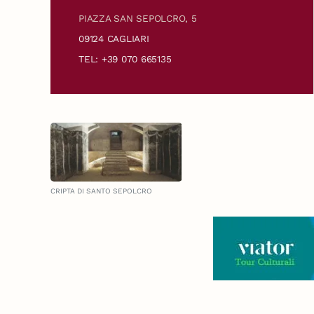
PIAZZA SAN SEPOLCRO, 5
09124 CAGLIARI
TEL: +39 070 665135
CRIPTA DI SANTO SEPOLCRO