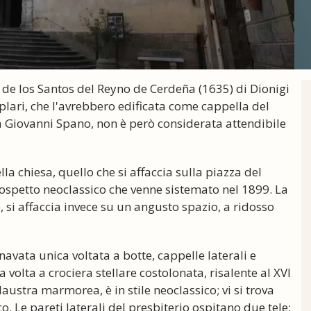
de los Santos del Reyno de Cerdeña (1635) di Dionigi
plari, che l'avrebbero edificata come cappella del
a Giovanni Spano, non è però considerata attendibile
ella chiesa, quello che si affaccia sulla piazza del
rospetto neoclassico che venne sistemato nel 1899. La
o, si affaccia invece su un angusto spazio, a ridosso
navata unica voltata a botte, cappelle laterali e
volta a crociera stellare costolonata, risalente al XVI
ustra marmorea, è in stile neoclassico; vi si trova
. Le pareti laterali del presbiterio ospitano due tele: