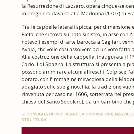
la Resurrezione di Lazzaro, opera cinque-seice
in preghiera davanti alla Madonna (1707) di Fr
Tra le cappelle laterali spicca, per dimensione e
Pietà, che si trova sul lato sinistro, in asse con 
notevoli esempi di arte barocca a Cagliari, venn
Ayala, che volle così assolvere ad un voto fatto a
Alla costruzione della cappella, inaugurata il 1
Carlo II di Spagna. La struttura si presenta a pi
possono ammirare alcuni affreschi. Colpisce l'a
dorato, con l'immagine miracolosa della Madon
adagiato sulle sue ginocchia; la tradizione vuol
rinvenuta per caso nel 1606, sotterrata nei pres
chiesa del Santo Sepolcro), da un bambino che 
SI CONSIGLIA DI VERIFICARE LA CORRISPONDENZA DE
STRUTTURA.