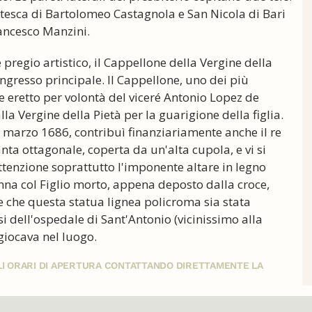
ntesca di Bartolomeo Castagnola e San Nicola di Bari
ancesco Manzini.
 pregio artistico, il Cappellone della Vergine della
l'ingresso principale. Il Cappellone, uno dei più
e eretto per volontà del viceré Antonio Lopez de
lla Vergine della Pietà per la guarigione della figlia.
º marzo 1686, contribuì finanziariamente anche il re
anta ottagonale, coperta da un'alta cupola, e vi si
ttenzione soprattutto l'imponente altare in legno
na col Figlio morto, appena deposto dalla croce,
e che questa statua lignea policroma sia stata
si dell'ospedale di Sant'Antonio (vicinissimo alla
giocava nel luogo.
GLI ORARI DI APERTURA CONTATTANDO DIRETTAMENTE LA