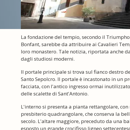
La fondazione del tempio, secondo il Triumpho 
Bonfant, sarebbe da attribuire ai Cavalieri Tem
loro monastero. Tale notizia, riportata anche d
dagli studiosi moderni.
Il portale principale si trova sul fianco destro d
Santo Sepolcro. Il portale è incastonato in un p
facciata, con l'antico ingresso ormai inutilizzat
delle scalette di Sant'Antonio.
L'interno si presenta a pianta rettangolare, con 
presbiterio quadrangolare, che conserva la bella 
secolo. L'altare maggiore, preceduto da una bala
esposto un grande crocifisso ligneo settecentesco