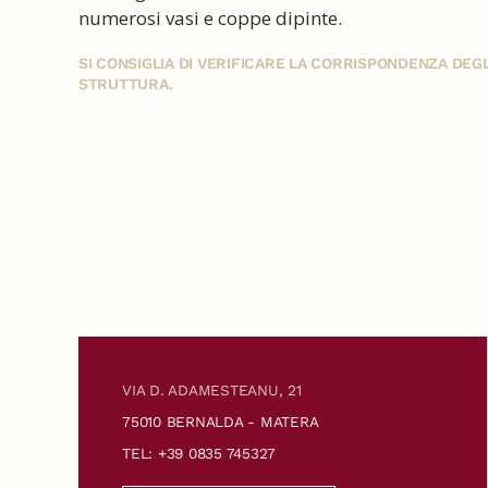
numerosi vasi e coppe dipinte.
SI CONSIGLIA DI VERIFICARE LA CORRISPONDENZA DE
STRUTTURA.
VIA D. ADAMESTEANU, 21
75010 BERNALDA - MATERA
TEL: +39 0835 745327