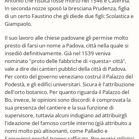
Antonio che risulta fosse morto nel 1546 e Caterina.
In seconda nozze sposò la bresciana Prudenza, figlia
di un certo Faustino che gli diede due figli: Scolastica e
Giampaolo.
Il suo lavoro alle chiese padovane gli permise molto
presto di farsi un nome a Padova, città nella quale si
insediò definitivamente. Già nel 1539 veniva
nominato "proto delle fabbriche di <questa> città",
vale a dire dei cantieri pubblici della città di Padova.
Per conto del governo veneziano costruì il Palazzo del
Podestà, e gli edifici universitari. Sicura è l'attribuzione
dell'orto botanico. Per quanto riguarda il Palazzo del
Bo, invece, le opinioni sono discordi: è comprovata la
sua presenza del cantiere e la sua funzione di
supervisore, tuttavia alcuni indugiano ad attribuirgli
l'ideazione del famoso cortile interno (già attribuito a
nomi molto più altisonanti, come Palladio e
Sansovino) perché troppo raffinato. Per motivi stilistici