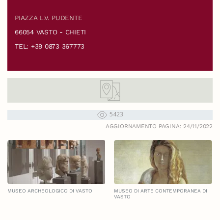
PIAZZA L.V. PUDENTE
66054 VASTO - CHIETI
TEL: +39 0873 367773
5423
AGGIORNAMENTO PAGINA: 24/11/2022
MUSEO ARCHEOLOGICO DI VASTO
MUSEO DI ARTE CONTEMPORANEA DI
VASTO