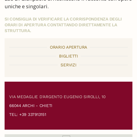
uniche e singolari.
SI CONSIGLIA DI VERIFICARE LA CORRISPONDENZA DEGLI
ORARI DI APERTURA CONTATTANDO DIRETTAMENTE LA
STRUTTURA.
ORARIO APERTURA
BIGLIETTI
SERVIZI
VIA MEDAGLIE D'ARGENTO EUGENIO SIROLLI, 10
66044 ARCHI - CHIETI
TEL: +39 337913151