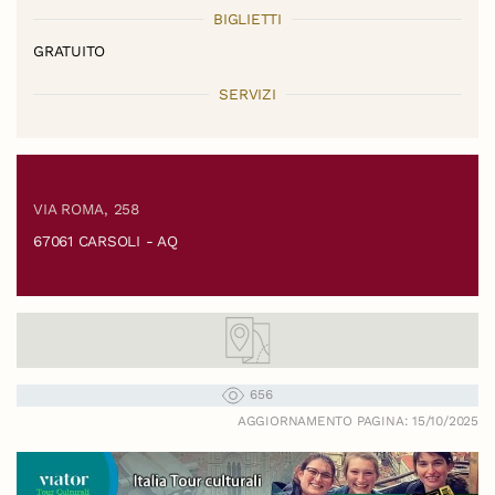
BIGLIETTI
GRATUITO
SERVIZI
VIA ROMA, 258
67061 CARSOLI - AQ
656
AGGIORNAMENTO PAGINA: 15/10/2025